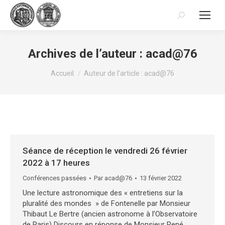
Recherche
:
Archives de l’auteur :
acad@76
Vous êtes ici :
Accueil
Auteur de l’article : acad@76
Séance de réception le vendredi 26 février
2022 à 17 heures
Conférences passées
Par
acad@76
13 février 2022
Une lecture astronomique des « entretiens sur la
pluralité des mondes » de Fontenelle par Monsieur
Thibaut Le Bertre (ancien astronome à l’Observatoire
de Paris) Discours en réponse de Monsieur René